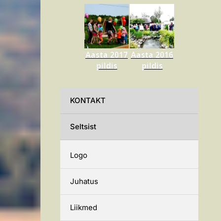
Aasta 2017
Aasta 2016
pildis
pildis
KONTAKT
Seltsist
Logo
Juhatus
Liikmed