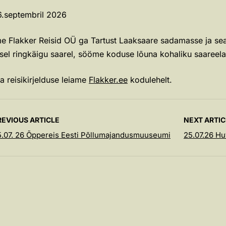
6.septembril 2026
e Flakker Reisid OÜ ga Tartust Laaksaare sadamasse ja sealt
usel ringkäigu saarel, sööme koduse lõuna kohaliku saareel
 reisikirjelduse leiame
Flakker.ee
kodulehelt.
REVIOUS ARTICLE
NEXT ARTIC
5.07. 26 Õppereis Eesti Põllumajandusmuuseumi
25.07.26 Hu