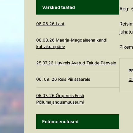
Värsked teated
Aeg: 
Reisim
08.08.26 Laat
juhat
08.08.26 Maarja-Magdaleena kandi
kohvikutepäev
Pikema
25.07.26 Huvireis Avatud Talude Päevale
P
06. 09. 26 Reis Piirissaarele
0
05.07. 26 Õppereis Eesti
Põllumajandusmuuseumi
Fotomeenutused