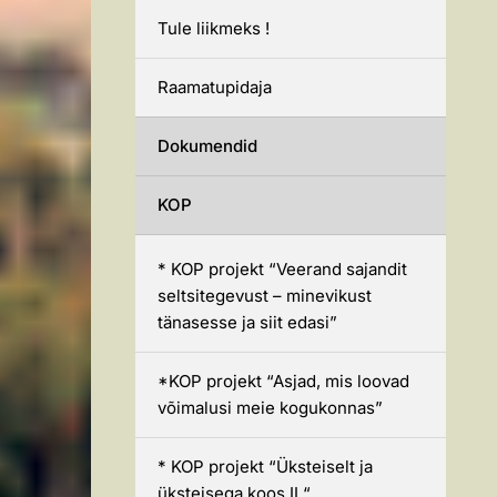
Tule liikmeks !
Raamatupidaja
Dokumendid
KOP
* KOP projekt “Veerand sajandit
seltsitegevust – minevikust
tänasesse ja siit edasi”
*KOP projekt “Asjad, mis loovad
võimalusi meie kogukonnas”
* KOP projekt “Üksteiselt ja
üksteisega koos II “