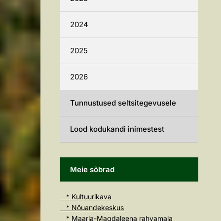
2024
2025
2026
Tunnustused seltsitegevusele
Lood kodukandi inimestest
Meie sõbrad
* Kultuurikava
* Nõuandekeskus
* Maarja-Magdaleena rahvamaja