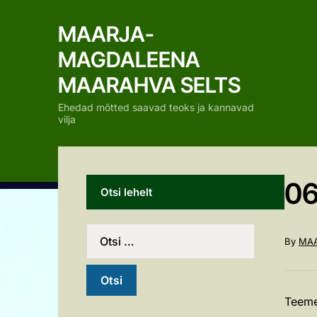
MAARJA-
MAGDALEENA
MAARAHVA SELTS
Ehedad mõtted saavad teoks ja kannavad
vilja
06
Otsi lehelt
By
MAA
Teeme 