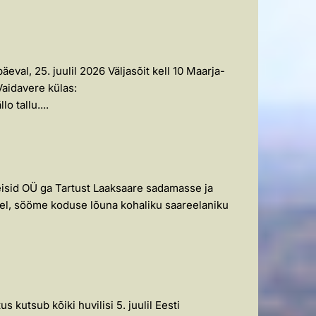
val, 25. juulil 2026 Väljasõit kell 10 Maarja-
aidavere külas:
o tallu....
eisid OÜ ga Tartust Laaksaare sadamasse ja
arel, sööme koduse lõuna kohaliku saareelaniku
 kutsub kõiki huvilisi 5. juulil Eesti