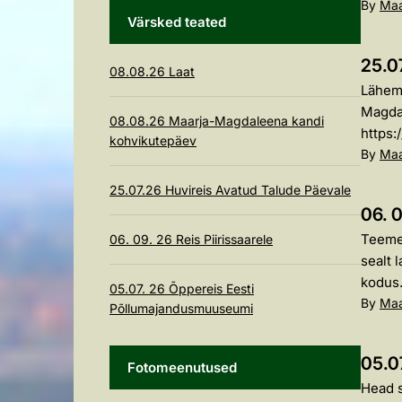
By
Maa
Värsked teated
25.0
08.08.26 Laat
Läheme
Magdal
08.08.26 Maarja-Magdaleena kandi
https:
kohvikutepäev
By
Maa
25.07.26 Huvireis Avatud Talude Päevale
06. 0
Teeme 
06. 09. 26 Reis Piirissaarele
sealt 
kodus..
05.07. 26 Õppereis Eesti
By
Maa
Põllumajandusmuuseumi
05.0
Fotomeenutused
Head s