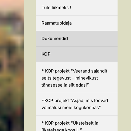
Tule liikmeks !
Raamatupidaja
Dokumendid
KOP
* KOP projekt “Veerand sajandit
seltsitegevust – minevikust
tänasesse ja siit edasi”
*KOP projekt “Asjad, mis loovad
võimalusi meie kogukonnas”
* KOP projekt “Üksteiselt ja
üksteisega koos II “