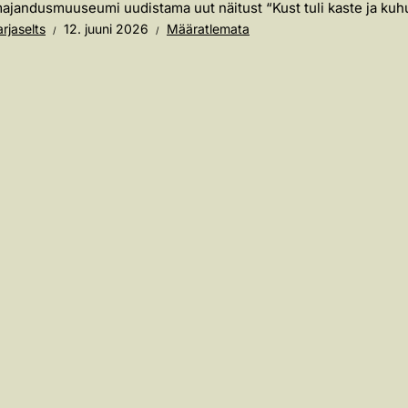
ajandusmuuseumi uudistama uut näitust “Kust tuli kaste ja kuhu 
rjaselts
12. juuni 2026
Määratlemata