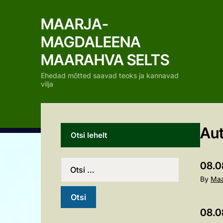
MAARJA-
MAGDALEENA
MAARAHVA SELTS
Ehedad mõtted saavad teoks ja kannavad
vilja
Aut
Otsi lehelt
08.0
By
Maa
08.0