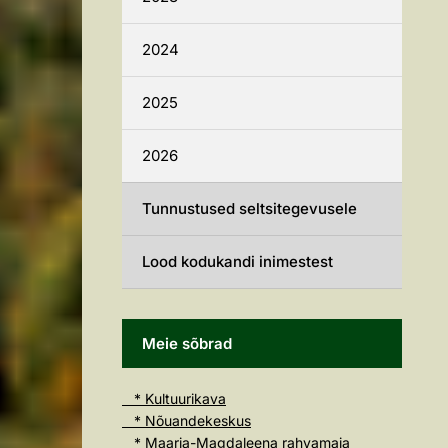
2024
2025
2026
Tunnustused seltsitegevusele
Lood kodukandi inimestest
Meie sõbrad
* Kultuurikava
* Nõuandekeskus
* Maarja-Magdaleena rahvamaja