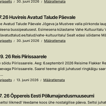
rjaselts
30. juuni 2026
Määratlemata
7.26 Huvireis Avatud Talude Päevale
 Avatud Talude Päevale Jõgeva ja Mustvee valla piirkonda laupäe
eena bussipeatusest. Esimesena külastame Vahe Kultuuritalu V
//avatudtalud.ee/talud/vahe-kultuuritalu/ Sealt edasi sõidame Mäll
rjaselts
30. juuni 2026
Määratlemata
9. 26 Reis Piirissaarele
sõidu Piirissaarele. Aeg: 6.septembril 2026 Reisime Flakker R
laevaga Piirissaarele. Saarel teeme giidi juhatusel ringkäigu sa
..
rjaselts
13. juuni 2026
Määratlemata
7. 26 Õppereis Eesti Põllumajandusmuuseumi
eltsi liikmed! Veedame koos ühe nostalgilise päeva. Seltsi juhatus