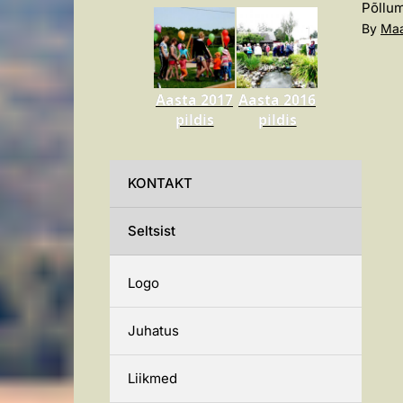
Põllum
By
Maa
Aasta 2017
Aasta 2016
pildis
pildis
KONTAKT
Seltsist
Logo
Juhatus
Liikmed