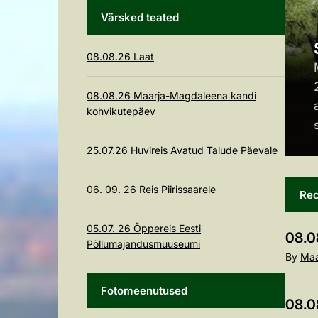
Värsked teated
08.08.26 Laat
29200 Aadress: Kiriku tee 11 Maarja-
08.08.26 Maarja-Magdaleena kandi
 e-post: magdaleenaselts@gmail.com Tel
kohvikutepäev
25.07.26 Huvireis Avatud Talude Päevale
06. 09. 26 Reis Piirissaarele
Rec
05.07. 26 Õppereis Eesti
08.0
Põllumajandusmuuseumi
By
Maa
Fotomeenutused
08.0