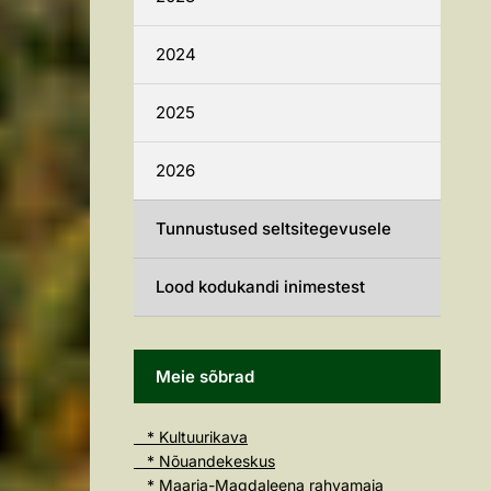
2024
2025
2026
Tunnustused seltsitegevusele
Lood kodukandi inimestest
Meie sõbrad
* Kultuurikava
* Nõuandekeskus
* Maarja-Magdaleena rahvamaja