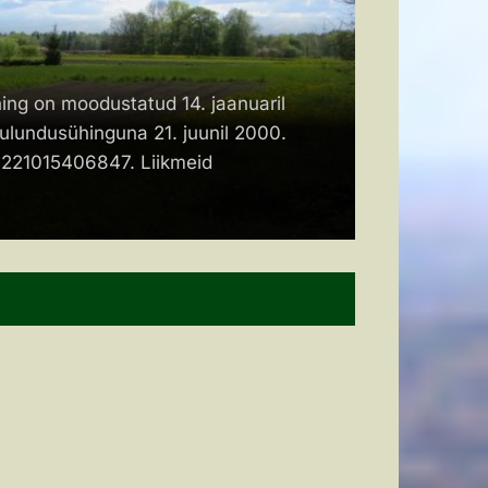
KONTA
on moodustatud 14. jaanuaril
etulundusühinguna 21. juunil 2000.
Maarja-Ma
221015406847. Liikmeid
Magdaleen
520 5906