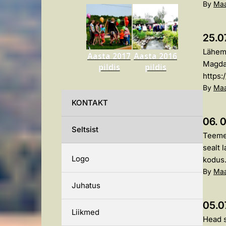
By
Maa
25.0
Läheme
Aasta 2017
Aasta 2016
Magdal
pildis
pildis
https:
By
Maa
KONTAKT
06. 0
Seltsist
Teeme 
sealt 
Logo
kodus..
By
Maa
Juhatus
05.0
Liikmed
Head s