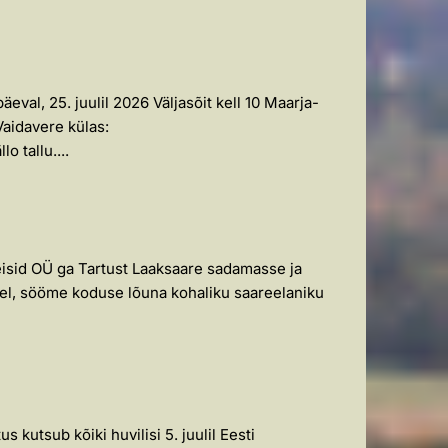
val, 25. juulil 2026 Väljasõit kell 10 Maarja-
aidavere külas:
o tallu....
eisid OÜ ga Tartust Laaksaare sadamasse ja
arel, sööme koduse lõuna kohaliku saareelaniku
 kutsub kõiki huvilisi 5. juulil Eesti