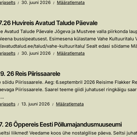
rjaselts
30. juuni 2026
Määratlemata
7.26 Huvireis Avatud Talude Päevale
 Avatud Talude Päevale Jõgeva ja Mustvee valla piirkonda laupäe
eena bussipeatusest. Esimesena külastame Vahe Kultuuritalu V
//avatudtalud.ee/talud/vahe-kultuuritalu/ Sealt edasi sõidame Mäll
rjaselts
30. juuni 2026
Määratlemata
9. 26 Reis Piirissaarele
sõidu Piirissaarele. Aeg: 6.septembril 2026 Reisime Flakker R
laevaga Piirissaarele. Saarel teeme giidi juhatusel ringkäigu sa
..
rjaselts
13. juuni 2026
Määratlemata
7. 26 Õppereis Eesti Põllumajandusmuuseumi
eltsi liikmed! Veedame koos ühe nostalgilise päeva. Seltsi juhatus