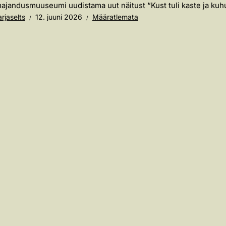
ajandusmuuseumi uudistama uut näitust “Kust tuli kaste ja kuhu 
rjaselts
12. juuni 2026
Määratlemata