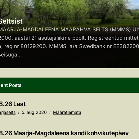
Seltsist
MAARJA-MAGDALEENA MAARAHVA SELTS (MMMS) Ühing 
2000. aastal 21 asutajaliikme poolt. Registreeritud mitt
a, reg nr 80129200. MMMS a/a Swedbank nr EE382200
seisuga…
ent Posts
8.26 Laat
rjaselts
5. aug 2026
Määratlemata
8.26 Maarja-Magdaleena kandi kohvikutepäev