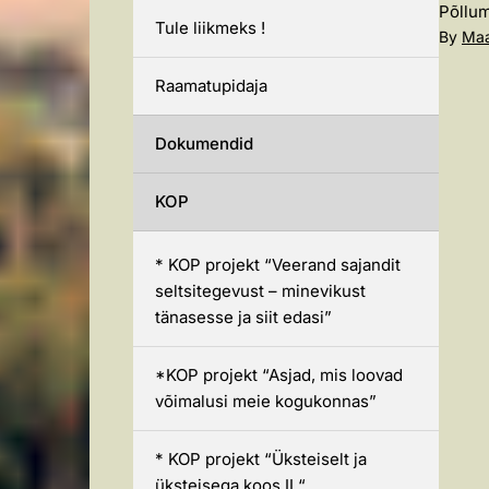
Põllum
Tule liikmeks !
By
Maa
Raamatupidaja
Dokumendid
KOP
* KOP projekt “Veerand sajandit
seltsitegevust – minevikust
tänasesse ja siit edasi”
*KOP projekt “Asjad, mis loovad
võimalusi meie kogukonnas”
* KOP projekt “Üksteiselt ja
üksteisega koos II “